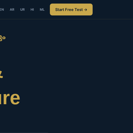
Start Free Test →
EN
AR
UR
HI
ML
ും
&
re