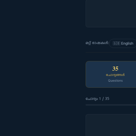
മറ്റ് ഭാഷകൾ:
🇬🇧 English
35
ചോദ്യങ്ങൾ
Questions
ചോദ്യം 1 / 35