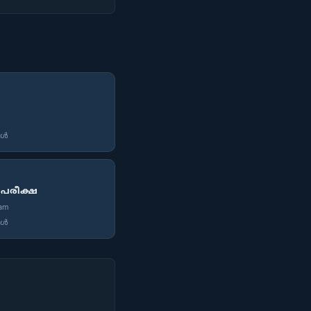
ങൾ
 പരീക്ഷ
xam
ങൾ