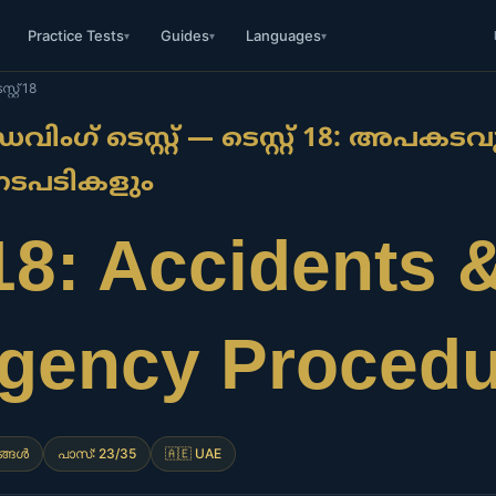
Practice Tests
Guides
Languages
▾
▾
▾
്റ്റ് 18
വിംഗ് ടെസ്റ്റ് — ടെസ്റ്റ് 18: അപകടവ
നടപടികളും
18: Accidents 
gency Procedu
ങ്ങൾ
പാസ്: 23/35
🇦🇪 UAE