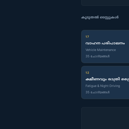
കൂടുതൽ ടെസ്റ്റുകൾ
17
വാഹന പരിപാലനം
Vehicle Maintenance
35 ചോദ്യങ്ങൾ
12
ക്ഷീണവും രാത്രി ഡ്
Fatigue & Night Driving
35 ചോദ്യങ്ങൾ