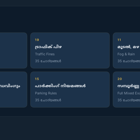
19
11
ട്രാഫിക് പിഴ
മൂടൽ, മഴ
Traffic Fines
Fog & Rain
35 ചോദ്യങ്ങൾ
35 ചോദ്യങ്
15
20
രൈവിംഗും
പാർക്കിംഗ് നിയമങ്ങൾ
സമ്പൂർണ്ണ
Parking Rules
Full Mixed E
35 ചോദ്യങ്ങൾ
35 ചോദ്യങ്