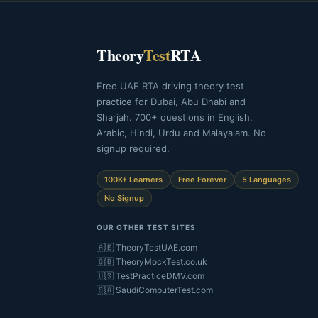
Theory
Test
RTA
Free UAE RTA driving theory test
practice for Dubai, Abu Dhabi and
Sharjah. 700+ questions in English,
Arabic, Hindi, Urdu and Malayalam. No
signup required.
100K+ Learners
Free Forever
5 Languages
No Signup
OUR OTHER TEST SITES
🇦🇪 TheoryTestUAE.com
🇬🇧 TheoryMockTest.co.uk
🇺🇸 TestPracticeDMV.com
🇸🇦 SaudiComputerTest.com