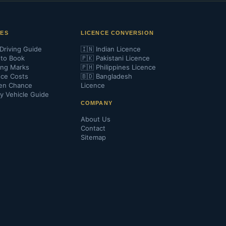
DES
LICENCE CONVERSION
Driving Guide
🇮🇳 Indian Licence
to Book
🇵🇰 Pakistani Licence
ing Marks
🇵🇭 Philippines Licence
nce Costs
🇧🇩 Bangladesh
en Chance
Licence
y Vehicle Guide
COMPANY
About Us
Contact
Sitemap