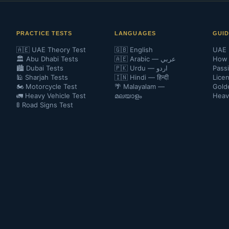
PRACTICE TESTS
LANGUAGES
GUI
🇦🇪 UAE Theory Test
🇬🇧 English
UAE 
🏛️ Abu Dhabi Tests
🇦🇪 Arabic — عربي
How 
🏙️ Dubai Tests
🇵🇰 Urdu — اردو
Pass
🕌 Sharjah Tests
🇮🇳 Hindi — हिन्दी
Lice
🏍️ Motorcycle Test
🌴 Malayalam —
Gold
🚛 Heavy Vehicle Test
മലയാളം
Heav
🚦 Road Signs Test