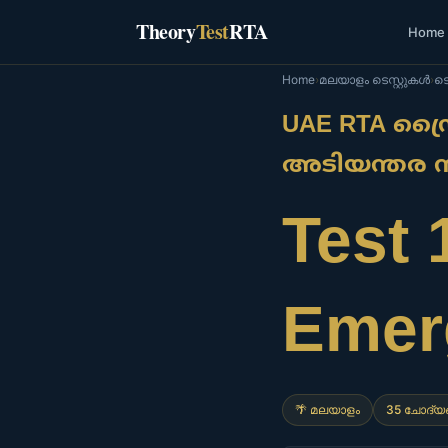
Skip
Theory
Test
RTA
Home
to
content
Home
›
മലയാളം ടെസ്റ്റുകൾ
›
ടെസ
UAE RTA ഡ്രൈ
അടിയന്തര 
Test 
Emer
🌴 മലയാളം
35 ചോദ്യ