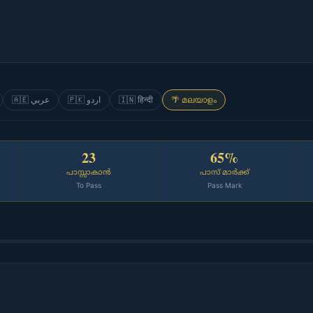
🇦🇪 عربي
🇵🇰 اردو
🇮🇳 हिन्दी
🌴 മലയാളം
23
65%
പാസ്സാകാൻ
പാസ് മാർക്ക്
To Pass
Pass Mark