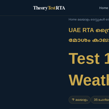
Skip
Theory
Test
RTA
Home
to
content
Home
›
മലയാളം ടെസ്റ്റുകൾ
›
ടെസ
UAE RTA ഡ്രൈവ
മോശം കാല
Test 
Weat
🌴 മലയാളം
35 ചോദ്യ