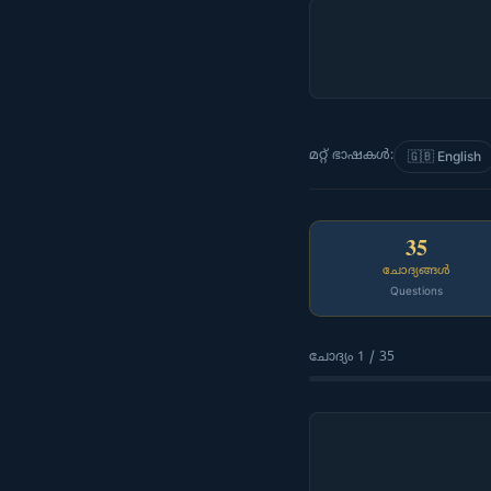
മറ്റ് ഭാഷകൾ:
🇬🇧 English
35
ചോദ്യങ്ങൾ
Questions
ചോദ്യം 1 / 35