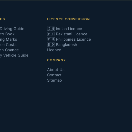
DES
LICENCE CONVERSION
Driving Guide
🇮🇳 Indian Licence
to Book
🇵🇰 Pakistani Licence
ing Marks
🇵🇭 Philippines Licence
nce Costs
🇧🇩 Bangladesh
en Chance
Licence
y Vehicle Guide
COMPANY
About Us
Contact
Sitemap