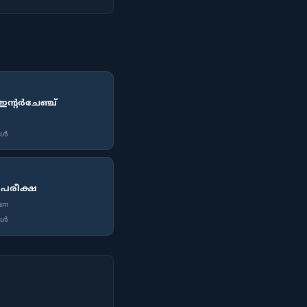
ന്റർചേഞ്ച്
ങൾ
 പരീക്ഷ
xam
ങൾ