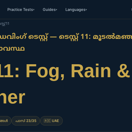
Practice Tests
Guides
Languages
▾
▾
▾
്റ്റ് 11
ിംഗ് ടെസ്റ്റ് — ടെസ്റ്റ് 11: മൂടൽമഞ്
ാവസ്ഥ
11: Fog, Rain 
her
ങ്ങൾ
പാസ്: 23/35
🇦🇪 UAE