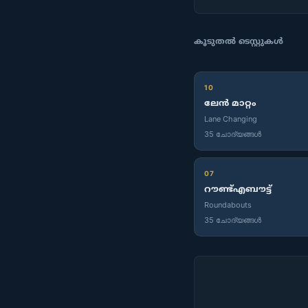
കൂടുതൽ ടെസ്റ്റുകൾ
10
ലേൻ മാറ്റം
Lane Changing
35 ചോദ്യങ്ങൾ
07
റൗണ്ട്എബൗട്ട്
Roundabouts
35 ചോദ്യങ്ങൾ