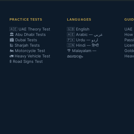
PRACTICE TESTS
LANGUAGES
GUI
🇦🇪 UAE Theory Test
🇬🇧 English
UAE 
🏛️ Abu Dhabi Tests
🇦🇪 Arabic — عربي
How 
🏙️ Dubai Tests
🇵🇰 Urdu — اردو
Pass
🕌 Sharjah Tests
🇮🇳 Hindi — हिन्दी
Lice
🏍️ Motorcycle Test
🌴 Malayalam —
Gold
🚛 Heavy Vehicle Test
മലയാളം
Heav
🚦 Road Signs Test