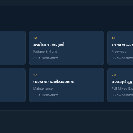
12
13
ക്ഷീണം, രാത്രി
ഹൈവേ, ഇ
Fatigue & Night
Freeways
35 ചോദ്യങ്ങൾ
35 ചോദ്യങ്
17
20
വാഹന പരിപാലനം
സമ്പൂർണ്ണ
Maintenance
Full Mixed E
35 ചോദ്യങ്ങൾ
35 ചോദ്യങ്