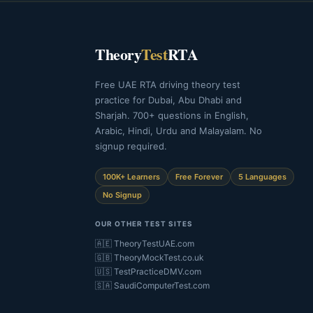
Theory
Test
RTA
Free UAE RTA driving theory test
practice for Dubai, Abu Dhabi and
Sharjah. 700+ questions in English,
Arabic, Hindi, Urdu and Malayalam. No
signup required.
100K+ Learners
Free Forever
5 Languages
No Signup
OUR OTHER TEST SITES
🇦🇪 TheoryTestUAE.com
🇬🇧 TheoryMockTest.co.uk
🇺🇸 TestPracticeDMV.com
🇸🇦 SaudiComputerTest.com