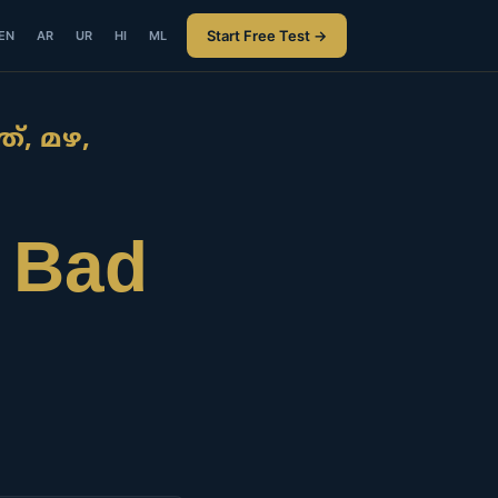
Start Free Test →
EN
AR
UR
HI
ML
ഞ്, മഴ,
& Bad