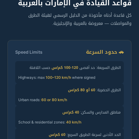
قواعد القيادة في الإمارات بالعربية
كل قاعدة أدناه مأخوذة من الدليل الرسمي لهيئة الطرق
والمواصلات — معروضة بالعربية والإنجليزية.
🚗 حدود السرعة
Speed Limits
الطرق السريعة: حد أقصى
120-100 كم/س
حسب اللافتة
Highways: max
100–120 km/h
where signed
الطرق الحضرية:
60 أو 80 كم/س
Urban roads:
60 or 80 km/h
مناطق المدارس والسكن:
40 كم/س
School & residential zones:
40 km/h
الحد الأدنى لسرعة الطريق السريع:
60 كم/س