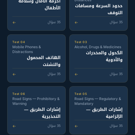
أحزمة الأمان وسلامة
حدود السرعة ومسافات
الأطفال
التوقف
35 سؤال
35 سؤال
←
←
Test 04
Test 03
Mobile Phones &
Alcohol, Drugs & Medicines
الكحول والمخدرات
Distractions
الهاتف المحمول
والأدوية
والتشتت
35 سؤال
35 سؤال
←
←
Test 06
Test 05
Road Signs — Prohibitory &
Road Signs — Regulatory &
Warning
Mandatory
إشارات الطريق —
إشارات الطريق —
الإلزامية
التحذيرية
35 سؤال
35 سؤال
←
←