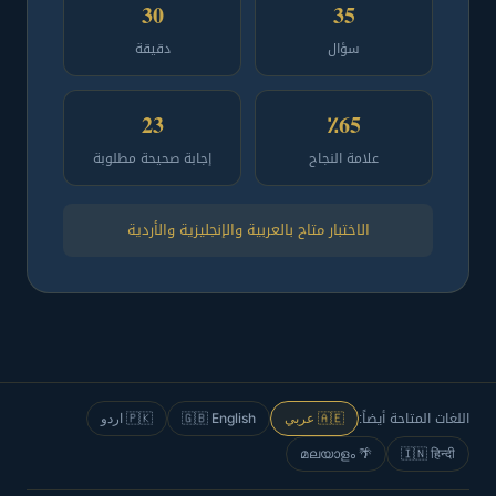
30
35
سؤال
دقيقة
23
٪65
علامة النجاح
إجابة صحيحة مطلوبة
الاختبار متاح بالعربية والإنجليزية والأردية
اللغات المتاحة أيضاً:
🇵🇰 اردو
🇬🇧 English
🇦🇪 عربي
🌴 മലയാളം
🇮🇳 हिन्दी