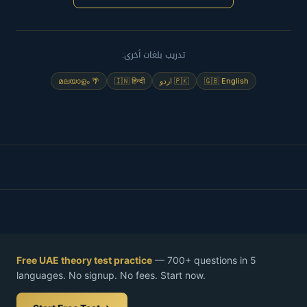
تدريب بلغات أخرى:
🌴 മലയാളം
🇮🇳 हिन्दी
🇵🇰 اردو
🇬🇧 English
Free UAE theory test practice
— 700+ questions in 5
languages. No signup. No fees. Start now.