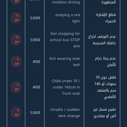
المتهورة
BP
reckless driving
قطع الإشارة
Jumping a red
12
1,000
الحمراء
BP
light
Not stopping for
عدم التوقف لذراع
10
1,000
school bus STOP
حافلة المدرسة
BP
arm
عدم ربط حزام
Not wearing seat
4
400
الأمان
BP
belt
طفل دون 10
Child under 10 /
سنوات أو 145
4
400
under 145cm in
سم بالمقعد
BP
front seat
الأمامي
تغيير مسار غير
Unsafe / sudden
6
1,000
آمن أو مفاجئ
BP
lane change