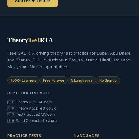
Start Free Test →
Theory
Test
RTA
Free UAE RTA driving theory test practice for Dubai, Abu Dhabi
and Sharjah. 700+ questions in English, Arabic, Hindi, Urdu and
Malayalam. No signup required.
100K+ Learners
Free Forever
5 Languages
No Signup
OUR OTHER TEST SITES
🇦🇪 TheoryTestUAE.com
🇬🇧 TheoryMockTest.co.uk
🇺🇸 TestPracticeDMV.com
🇸🇦 SaudiComputerTest.com
PRACTICE TESTS
LANGUAGES