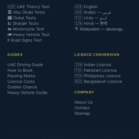
🇦🇪 UAE Theory Test
🇬🇧 English
🏛️ Abu Dhabi Tests
🇦🇪 Arabic — عربي
🏙️ Dubai Tests
🇵🇰 Urdu — اردو
🕌 Sharjah Tests
🇮🇳 Hindi — हिन्दी
🏍️ Motorcycle Test
🌴 Malayalam — മലയാളം
🚛 Heavy Vehicle Test
🚦 Road Signs Test
GUIDES
LICENCE CONVERSION
UAE Driving Guide
🇮🇳 Indian Licence
How to Book
🇵🇰 Pakistani Licence
Passing Marks
🇵🇭 Philippines Licence
Licence Costs
🇧🇩 Bangladesh Licence
Golden Chance
Heavy Vehicle Guide
COMPANY
About Us
Contact
Sitemap