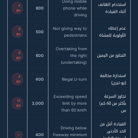
Using mobile
استخدام الهاتف
4
800
phone while
أثناء القيادة
BP
driving
عدم إعطاء
Not giving way to
6
500
الأولوية للمشاة
BP
pedestrians
Overtaking from
6
التجاوز من اليمين
600
the right
BP
(undertaking)
استدارة مخالفة
3
400
Illegal U-turn
(يو-تيرن)
BP
تجاوز السرعة
Exceeding speed
12
بأكثر من 60 كم/
3,000
limit by more
BP
س
than 60 km/h
القيادة أقل من
Driving below
الحد الأدنى
400
freeway minimum
—