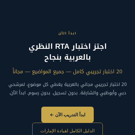
ومخالف للقانون الاتحادي للمرور.
4 black points. This fine applies separately for each unbelted
occupant in the vehicle.
If you miss your exit, stay calm and continue to the next exit.
Never reverse on a UAE freeway — it is extremely dangerous
and illegal under UAE Federal Traffic Law.
ابدأ الآن
اجتز اختبار RTA النظري
بالعربية بنجاح
20 اختبار تجريبي كامل — جميع المواضيع — مجاناً
20 اختبار تجريبي مجاني بالعربية يغطي كل موضوع، لمرشحي
دبي وأبوظبي والشارقة. بدون تسجيل. بدون رسوم. ابدأ الآن.
ابدأ التدريب الآن ←
الدليل الكامل لقيادة الإمارات