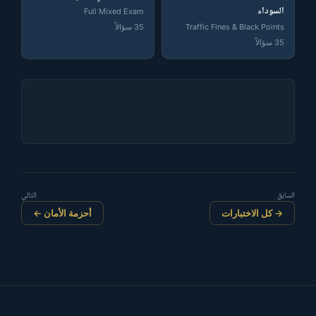
السوداء
Full Mixed Exam
35 سؤالاً
Traffic Fines & Black Points
35 سؤالاً
السابق
التالي
→ كل الاختبارات
أحزمة الأمان ←