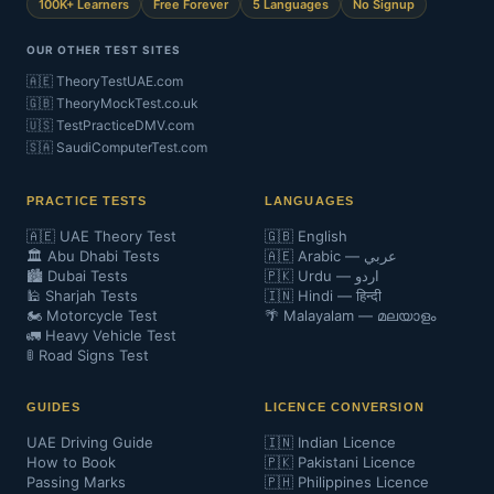
100K+ Learners
Free Forever
5 Languages
No Signup
OUR OTHER TEST SITES
🇦🇪 TheoryTestUAE.com
🇬🇧 TheoryMockTest.co.uk
🇺🇸 TestPracticeDMV.com
🇸🇦 SaudiComputerTest.com
PRACTICE TESTS
LANGUAGES
🇦🇪 UAE Theory Test
🇬🇧 English
🏛️ Abu Dhabi Tests
🇦🇪 Arabic — عربي
🏙️ Dubai Tests
🇵🇰 Urdu — اردو
🕌 Sharjah Tests
🇮🇳 Hindi — हिन्दी
🏍️ Motorcycle Test
🌴 Malayalam — മലയാളം
🚛 Heavy Vehicle Test
🚦 Road Signs Test
GUIDES
LICENCE CONVERSION
UAE Driving Guide
🇮🇳 Indian Licence
How to Book
🇵🇰 Pakistani Licence
Passing Marks
🇵🇭 Philippines Licence