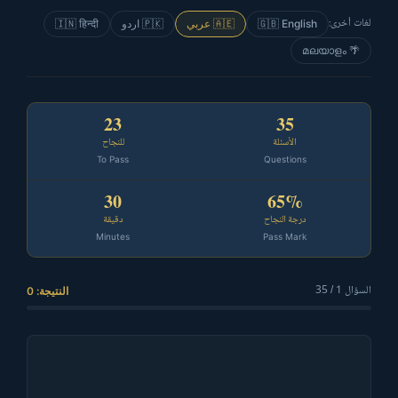
لغات أخرى:
🇮🇳 हिन्दी
🇵🇰 اردو
🇦🇪 عربي
🇬🇧 English
🌴 മലയാളം
23
35
الأسئلة
للنجاح
To Pass
Questions
30
65%
درجة النجاح
دقيقة
Minutes
Pass Mark
السؤال 1 / 35
النتيجة: 0