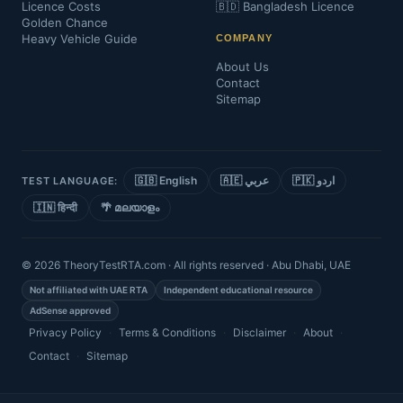
Licence Costs
🇧🇩 Bangladesh Licence
Golden Chance
Heavy Vehicle Guide
COMPANY
About Us
Contact
Sitemap
🇬🇧 English
🇦🇪 عربي
🇵🇰 اردو
TEST LANGUAGE:
🇮🇳 हिन्दी
🌴 മലയാളം
© 2026 TheoryTestRTA.com · All rights reserved · Abu Dhabi, UAE
Not affiliated with UAE RTA
Independent educational resource
AdSense approved
Privacy Policy
·
Terms & Conditions
·
Disclaimer
·
About
·
Contact
·
Sitemap