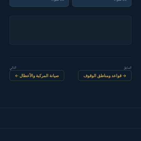
السابق
التالي
→ قواعد ومناطق الوقوف
صيانة المركبة والأعطال ←