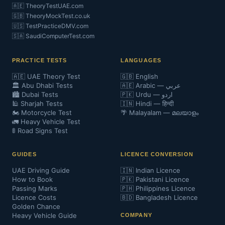
🇦🇪 TheoryTestUAE.com
🇬🇧 TheoryMockTest.co.uk
🇺🇸 TestPracticeDMV.com
🇸🇦 SaudiComputerTest.com
PRACTICE TESTS
LANGUAGES
🇦🇪 UAE Theory Test
🇬🇧 English
🏛️ Abu Dhabi Tests
🇦🇪 Arabic — عربي
🏙️ Dubai Tests
🇵🇰 Urdu — اردو
🕌 Sharjah Tests
🇮🇳 Hindi — हिन्दी
🏍️ Motorcycle Test
🌴 Malayalam — മലയാളം
🚛 Heavy Vehicle Test
🚦 Road Signs Test
GUIDES
LICENCE CONVERSION
UAE Driving Guide
🇮🇳 Indian Licence
How to Book
🇵🇰 Pakistani Licence
Passing Marks
🇵🇭 Philippines Licence
Licence Costs
🇧🇩 Bangladesh Licence
Golden Chance
Heavy Vehicle Guide
COMPANY