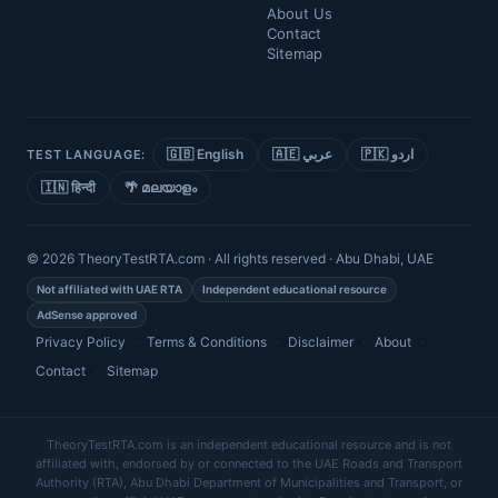
About Us
Contact
Sitemap
🇬🇧 English
🇦🇪 عربي
🇵🇰 اردو
TEST LANGUAGE:
🇮🇳 हिन्दी
🌴 മലയാളം
© 2026 TheoryTestRTA.com · All rights reserved · Abu Dhabi, UAE
Not affiliated with UAE RTA
Independent educational resource
AdSense approved
Privacy Policy
·
Terms & Conditions
·
Disclaimer
·
About
·
Contact
·
Sitemap
TheoryTestRTA.com is an independent educational resource and is not
affiliated with, endorsed by or connected to the UAE Roads and Transport
Authority (RTA), Abu Dhabi Department of Municipalities and Transport, or