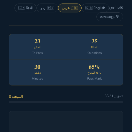
لغات أخرى:
🇮🇳 हिन्दी
🇵🇰 اردو
🇦🇪 عربي
🇬🇧 English
🌴 മലയാളം
23
35
الأسئلة
للنجاح
To Pass
Questions
30
65%
درجة النجاح
دقيقة
Minutes
Pass Mark
السؤال 1 / 35
النتيجة: 0