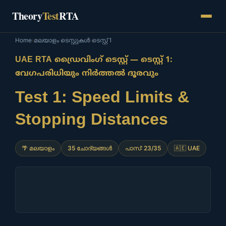
Skip
Theory
Test
RTA
to
content
Home
›
മലയാളം ടെസ്റ്റുകൾ
›
ടെസ്റ്റ് 1
UAE RTA ഡ്രൈവിംഗ് ടെസ്റ്റ് — ടെസ്റ്റ് 1:
വേഗപരിധിയും നിർത്തൽ ദൂരവും
Test 1: Speed Limits &
Stopping Distances
🌴 മലയാളം
35 ചോദ്യങ്ങൾ
പാസ്: 23/35
🇦🇪 UAE