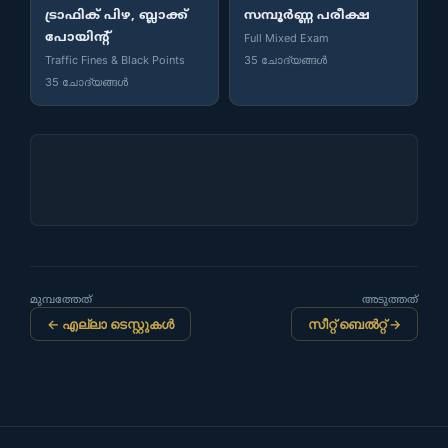
ട്രാഫിക് പിഴ, ബ്ലാക്ക്
സമ്പൂർണ്ണ പരീക്ഷ
പോയിന്റ്
Full Mixed Exam
Traffic Fines & Black Points
35 ചോദ്യങ്ങൾ
35 ചോദ്യങ്ങൾ
മുമ്പത്തേത്
അടുത്തത്
← എല്ലാ ടെസ്റ്റുകൾ
സീറ്റ് ബെൽറ്റ് →