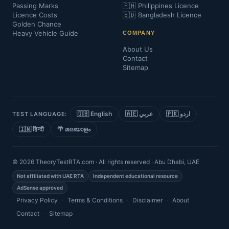
Passing Marks
🇵🇭 Philippines Licence
Licence Costs
🇧🇩 Bangladesh Licence
Golden Chance
Heavy Vehicle Guide
COMPANY
About Us
Contact
Sitemap
🇬🇧 English
🇦🇪 عربي
🇵🇰 اردو
TEST LANGUAGE:
🇮🇳 हिन्दी
🌴 മലയാളം
© 2026 TheoryTestRTA.com · All rights reserved · Abu Dhabi, UAE
Not affiliated with UAE RTA
Independent educational resource
AdSense approved
Privacy Policy
·
Terms & Conditions
·
Disclaimer
·
About
·
Contact
·
Sitemap