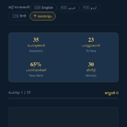
മറ്റ് ഭാഷകൾ:
🇬🇧 English
🇦🇪 عربي
🇵🇰 اردو
🇮🇳 हिन्दी
🌴 മലയാളം
35
23
ചോദ്യങ്ങൾ
പാസ്സാകാൻ
Questions
To Pass
65%
30
പാസ് മാർക്ക്
മിനിറ്റ്
Pass Mark
Minutes
ചോദ്യം 1 / 35
സ്കോർ: 0