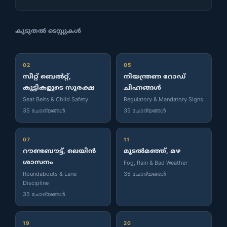
കൂടുതൽ ടെസ്റ്റുകൾ
02
05
സീറ്റ് ബെൽറ്റ്,
നിയന്ത്രണ റോഡ്
കുട്ടികളുടെ സുരക്ഷ
ചിഹ്നങ്ങൾ
Seat Belts & Child Safety
Regulatory & Mandatory Signs
35 ചോദ്യങ്ങൾ
35 ചോദ്യങ്ങൾ
07
11
റൗണ്ടബൗട്ട്, ലെയിൻ
മൂടൽമഞ്ഞ്, മഴ
ശാസനം
Fog, Rain & Bad Weather
Roundabouts & Lane
35 ചോദ്യങ്ങൾ
Discipline
35 ചോദ്യങ്ങൾ
19
20