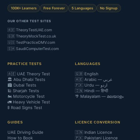
100K+ Learners
Free Forever
5 Languages
No Signup
OUR OTHER TEST SITES
🇦🇪 TheoryTestUAE.com
🇬🇧 TheoryMockTest.co.uk
🇺🇸 TestPracticeDMV.com
🇸🇦 SaudiComputerTest.com
PRACTICE TESTS
LANGUAGES
🇦🇪 UAE Theory Test
🇬🇧 English
🏛️ Abu Dhabi Tests
🇦🇪 Arabic — عربي
🏙️ Dubai Tests
🇵🇰 Urdu — اردو
🕌 Sharjah Tests
🇮🇳 Hindi — हिन्दी
🏍️ Motorcycle Test
🌴 Malayalam — മലയാളം
🚛 Heavy Vehicle Test
🚦 Road Signs Test
GUIDES
LICENCE CONVERSION
UAE Driving Guide
🇮🇳 Indian Licence
How to Book
🇵🇰 Pakistani Licence